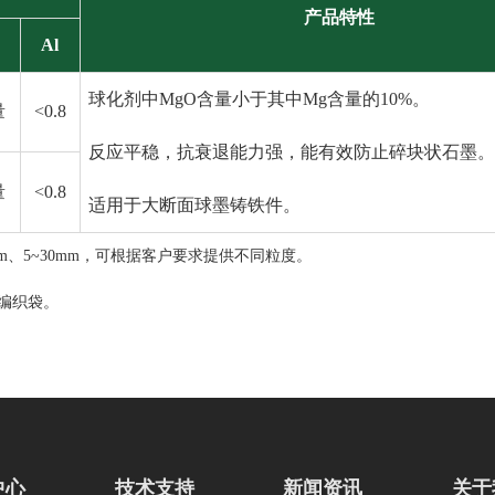
产品特性
Al
球化剂中MgO含量小于其中Mg含量的10%。
量
<0.8
反应平稳，抗衰退能力强，能有效防止碎块状石墨。
量
<0.8
适用于大断面球墨铸铁件。
25mm、5~30mm，可根据客户要求提供不同粒度。
袋编织袋。
中心
技术支持
新闻资讯
关于