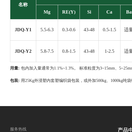
名称
Mg
RE(Y)
Si
Ca
Ba
JDQ-Y1
5.5-6.3
0.3-0.6
43-48
0.5-1.5
适
JDQ-Y2
5.8-7.5
0.8-1.5
43-48
1-2.5
适
用量:
包内加入量通常为1.1%~1.3%。 标准粒度为3~15mm、5~
包装:
用25Kg外浸塑内套塑编织袋包装，或外加500kg、1000kg吨
服务热线
产品