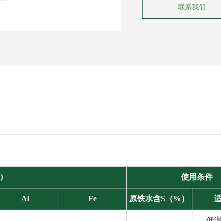
联系我们
)
使用条件
Al
Fe
原铁水含S（%）
低