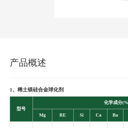
产品概述
1、稀土镁硅合金球化剂
化学成分(%
型号
Mg
RE
Si
Ca
Ba