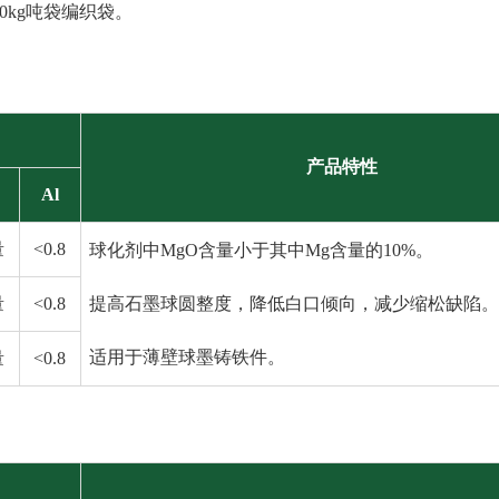
00kg吨袋编织袋。
产品特性
Al
量
<0.8
球化剂中MgO含量小于其中Mg含量的10%。
量
<0.8
提高石墨球圆整度，降低白口倾向，减少缩松缺陷。
适用于薄壁球墨铸铁件。
量
<0.8