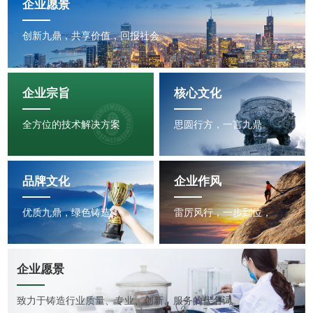
企业愿景
创新九鼎，共享价值，回报社会。
企业宗旨
核心文化
全方位的技术解决方案
思圆行方，一言九鼎。
品牌文化
企业作风
优质九鼎，绿色铸造。
雷厉风行，一步到位，
企业愿景
致力于铸造行业质量、专业、创新、服务的代名词。