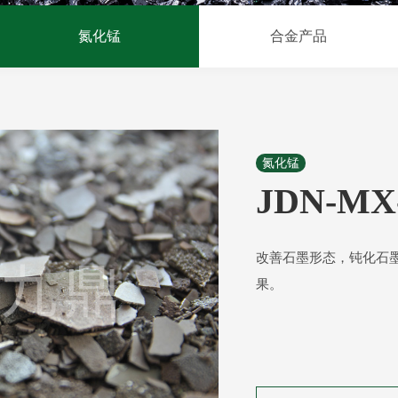
氮化锰
合金产品
氮化锰
JDN-MX
改善石墨形态，钝化石
果。