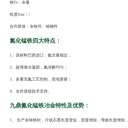
铁Fe：余量
粒度Size：/
合作群体：灰铁件、铸钢件
氮化锰铁四大特点：
1、原材料巴西进口，氮含量稳定；
2、超薄激冷凝固，氮溶解均匀；
3、多重充氮工艺控制，质地更硬；
4、全价值链技术支持。
九鼎氮化锰铁冶金特性及优势：
1、 生产灰铸铁时，片状石墨长度变短，宽度增加，弯曲长度增加