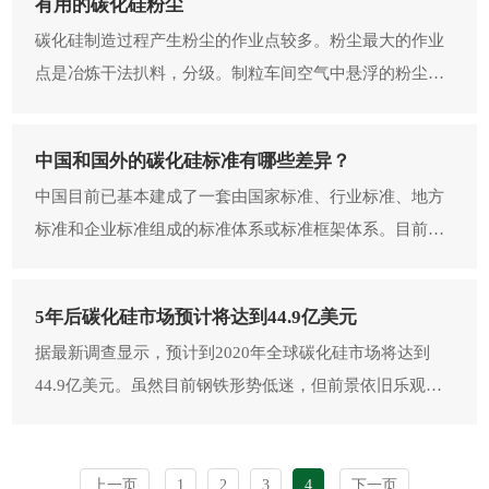
有用的碳化硅粉尘
碳化硅制造过程产生粉尘的作业点较多。粉尘最大的作业
点是冶炼干法扒料，分级。制粒车间空气中悬浮的粉尘粒
度大致如下：5μm以下粒子占66.6~92.5%，10μm以
中国和国外的碳化硅标准有哪些差异？
中国目前已基本建成了一套由国家标准、行业标准、地方
标准和企业标准组成的标准体系或标准框架体系。目前我
国碳化硅无强制性标准，推荐性标准共十四项，行业标准
共五项。我
5年后碳化硅市场预计将达到44.9亿美元
据最新调查显示，预计到2020年全球碳化硅市场将达到
44.9亿美元。虽然目前钢铁形势低迷，但前景依旧乐观，
碳化硅作为钢铁生产的脱氧剂，对于碳化硅的需求必将增
加。
上一页
1
2
3
4
下一页