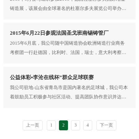
铸造展，该展会由全球著名的杜塞尔多夫展览公司举办，
每四年一届，是当前世界上无论是从规模还是影响力都是
2015年6月22日参观法国圣戈班南锡铸管厂
2015年6月底，我公司随中国铸造协会欧洲铸造行业商务
考察团一行赴德国，比利时、法国，瑞士，意大利考察，
参观当地世界知名铸造企业法国圣戈班穆松桥生产基地，
拜访了
公益体彩•李沧在线杯”群众足球联赛
我公司驻地-山东省青岛市是国内著名的足球城，我公司本
着鼓励员工积极参与社区活动、提高团队协作意识并达到
锻炼身体丰富课余文化生活的目的，于2014年组织成立青
岛九
上一页
1
2
3
4
下一页