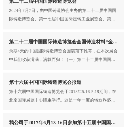
第二十二届中国国际铸造博览会
2024年7月7日，由中国铸造协会主办的第二十二届中国国
际铸造博览会、第十七届中国国际压铸工业展览会、第十
七届国际有色及特种铸造展览会在国家会展中心（上海）
圆满
第二十二届中国国际铸造博览会全国铸造材料“金鼎奖”
为期4天的中国国际铸造博览会圆满落下帷幕，在本次展会
中我们收获满满，满载而归！（一）第二十二届中国国际
铸造博览会全国铸造材料“金鼎奖”JDZ-05 高氮增碳剂，
第十六届中国国际铸造博览会报道
第十六届中国国际铸造博览会于2018年5.16-5.19期间，在
北京国际展览中心隆重举行。这是一年一度的铸造界盛
会，更是和四面八方的业界朋友欢聚一堂的好机会。我
我公司于2017年6月13-16日参加第十五届中国国际铸造博览会