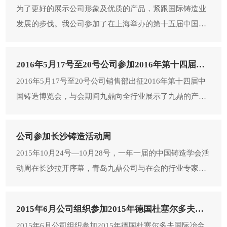
为了更好的展示公司形象及优质的产品，紧跟国际铸造业
发展的步伐。我公司参加了在上海举办的第十五届中国国
际铸造博览会。展台位于W2铸造材料馆，W276展位。与
会期间
2016年5月17号至20号公司参加2016年第十四届中国铸造博览会
2016年5月17号至20号公司销售部出征2016年第十四届中
国铸造博览会，与会期间九鼎向全行业展示了九鼎的产品
研发、控制、团队，并于国内外的铸造专家，客商共同
公司参加长沙铸造活动周
2015年10月24号—10月28号，一年一届的中国铸造学会活
动周在长沙拉开序幕，青岛九鼎公司与在会的行业专家，
学者也国外同行们进行了广泛的技术和行业交流。参与
2015年6月公司组织参加2015年德国杜塞尔多夫国际冶金铸造展
2015年6月公司组织参加2015年德国杜塞尔多夫国际冶金