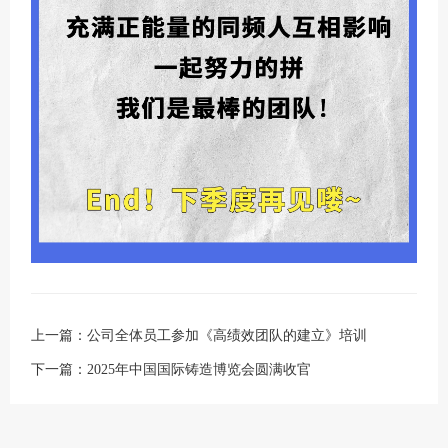
上一篇：
公司全体员工参加《高绩效团队的建立》培训
下一篇：
2025年中国国际铸造博览会圆满收官