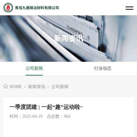
新闻资讯
公司新闻
行业动态
HOME
新闻资讯
公司新闻
一季度团建 | 一起“趣”运动啦~
时间：2025-04-19
点击数：
964